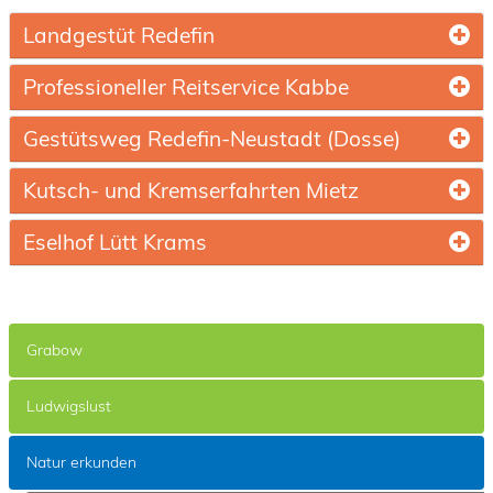
Landgestüt Redefin
Professioneller Reitservice Kabbe
Gestütsweg Redefin-Neustadt (Dosse)
Kutsch- und Kremserfahrten Mietz
Eselhof Lütt Krams
Grabow
Ludwigslust
Natur erkunden