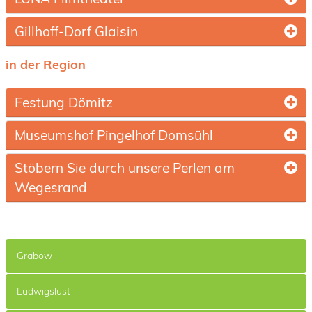
Gillhoff-Dorf Glaisin
in der Region
Festung Dömitz
Museumshof Pingelhof Domsühl
Stöbern Sie durch unsere Perlen am
Wegesrand
Grabow
Ludwigslust